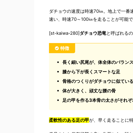
ダチョウの速度は時速70㎞。地上で一番
速い、時速70～100㎞を走ることが可能
[st-kaiwa-280]
ダチョウ恐竜
と呼ばれるのも納
特徴
長く細い尻尾が、体全体のバラン
膝から下が長くスマートな足
骨格のつくりがダチョウに似てい
体が大きく、頑丈な腰の骨
足の甲を作る3本骨の太さがそれ
柔軟性のある足の甲
が、早く走ることに