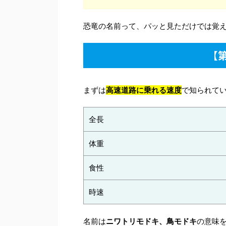
恐竜の名前って、パッと見ただけでは覚
【
まずは
高速道路に乗れる速度
で知られて
全長
体重
食性
時速
名前は
ニワトリモドキ
、鳥モドキ
の意味