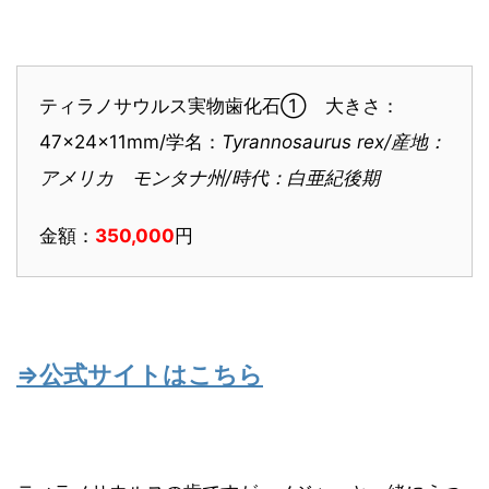
ティラノサウルス実物歯化石① 大きさ：
47×24×11mm/学名：
Tyrannosaurus rex/産地：
アメリカ モンタナ州/時代：白亜紀後期
金額：
350,000
円
⇒公式サイトはこちら