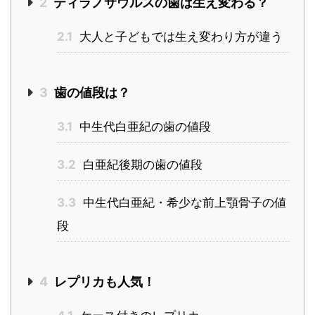
2
ティラノサウルスの歯は生え変わる？
2.1
大人と子どもでは生え変わり方が違う
3
歯の値段は？
3.1
中生代白亜紀の歯の値段
3.2
白亜紀後期の歯の値段
3.3
中生代白亜紀・希少な前上顎骨子の値
段
4
レプリカも人気！