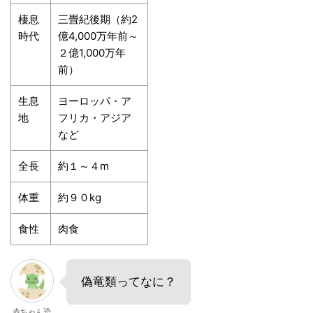
棲息
三畳紀後期（約2
時代
億4,000万年前～
２億1,000万年
前）
生息
ヨーロッパ・ア
地
フリカ・アジア
など
全長
約１～４m
体重
約９０kg
食性
肉食
偽竜類ってなに？
赤ちゃん恐