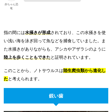
赤ちゃん恐
竜
指の間には
水掻きが形成
されており、この水掻きを使
い浅い海を泳ぎ回って魚などを捕食していました。ま
た水掻きがありながらも、アシカやアザラシのように
陸上を歩くこともできた
と証明されています。
このことから、ノトサウルスは
陸生爬虫類から進化
し
た
と考えられます。
鋭い歯