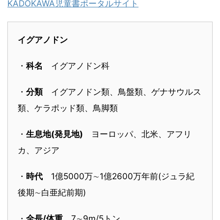
KADOKAWA児童書ポータルサイト
イグアノドン
・
科名
イグアノドン科
・
分類
イグアノドン類、鳥盤類、ゲナサウルス
類、ケラポッド類、鳥脚類
・
生息地(発見地)
ヨーロッパ、北米、アフリ
カ、アジア
・
時代
1億5000万∼1億2600万年前(ジュラ紀
後期∼白亜紀前期)
・
全長/体重
7∼9m/5トン