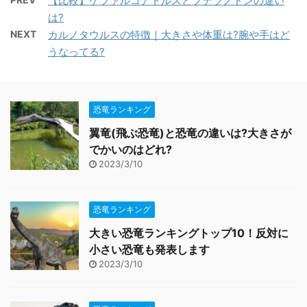
【比較】ケツァルコアトルスとプテラノドンの違い
は?
NEXT
カルノタウルスの特徴｜大きさや体重は?腕や手はど
うなってる?
恐竜ランキング
翼竜(飛ぶ恐竜)と恐竜の違いは?大きさが
でかいのはどれ?
2023/3/10
恐竜ランキング
大きい恐竜ランキングトップ10！反対に
小さい恐竜も発表します
2023/3/10