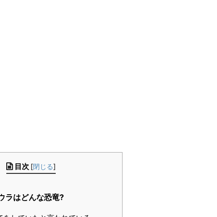
目次
[
閉じる
]
ウラはどんな恐竜?