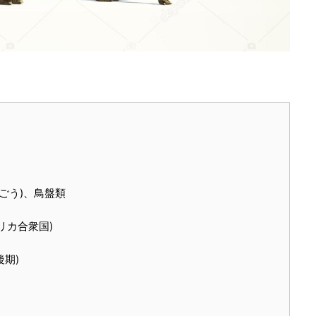
ごう)、鳥盤類
リカ合衆国)
後期)