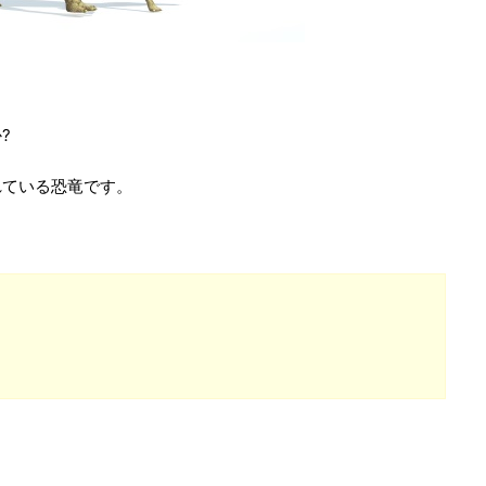
?
れている恐竜です。