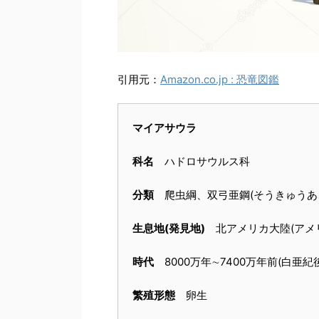
引用元：
Amazon.co.jp : 恐竜図鑑
マイアサウラ
科名
ハドロサウルス科
分類
爬虫綱、双弓亜鋼(そうきゅうあ
生息地(発見地)
北アメリカ大陸(アメ
時代
8000万年∼7400万年前(白亜紀
繁殖形態
卵生