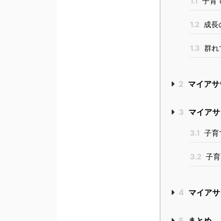
1.1
子育
1.2
成長
1.3
群れ
2
マイアサ
3
マイアサ
3.1
子育
3.2
子育
4
マイアサ
5
まとめ