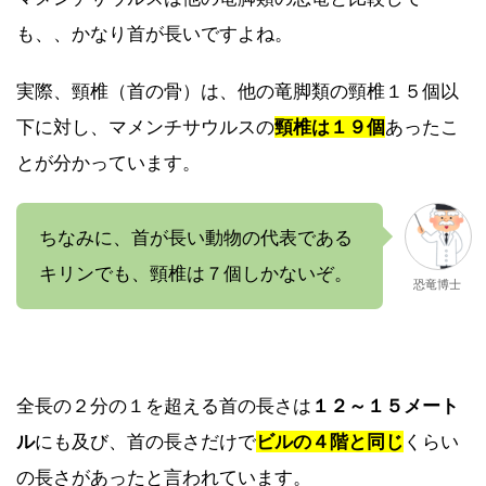
も、、かなり首が長いですよね。
実際、頸椎（首の骨）は、他の竜脚類の頸椎１５個以
下に対し、マメンチサウルスの
頸椎は１９個
あったこ
とが分かっています。
ちなみに、首が長い動物の代表である
キリンでも、頸椎は７個しかないぞ。
恐竜博士
全長の２分の１を超える首の長さは
１２～１５メート
ル
にも及び、首の長さだけで
ビルの４階と同じ
くらい
の長さがあったと言われています。