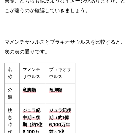
実際、どちらも似たようなイメージがありますが、ど
こが違うのか確認していきましょう。
マメンチサウルスとブラキオサウルスを比較すると、
次の表の通りです。
名
マメンチ
ブラキオサ
称
サウルス
ウルス
分
竜脚類
竜脚類
類
棲
ジュラ紀
ジュラ紀後
息
中期～後
期（約1億
時
期（約1億
6,100万年
代
6,100万
前～1億