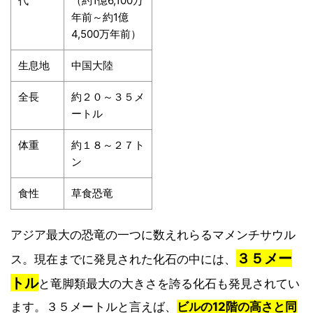
代
（約1億6,100万
年前～約1億
4,500万年前）
生息地
中国大陸
全長
約２０～３５メ
ートル
体重
約１８～２７ト
ン
食性
草食恐竜
アジア最大の恐竜の一つに数えれらるマメンチサウル
３５メー
ス。現在までに発見された化石の中には、
トル
と竜脚類最大の大きさを誇る化石も発見されてい
ます。３５メートルと言えば、
ビルの12階の高さと同