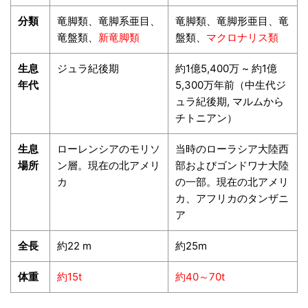
分類
竜脚類、竜脚系亜目、
竜脚類、竜脚形亜目、竜
竜盤類、
新竜脚類
盤類、
マクロナリス類
生息
ジュラ紀後期
約1億5,400万 ~ 約1億
年代
5,300万年前（中生代ジ
ュラ紀後期, マルムから
チトニアン）
生息
ローレンシアのモリソ
当時のローラシア大陸西
場所
ン層。現在の北アメリ
部およびゴンドワナ大陸
カ
の一部。現在の北アメリ
カ、アフリカのタンザニ
ア
全長
約22 m
約25m
体重
約15t
約40～70t